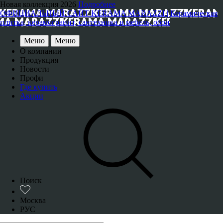
Новая коллекция 2026
Подробнее
ОФИЦИАЛЬНЫЙ САЙТ KERAMA MARAZZI | Керамическая
плитка, керамогранит, сантехника и мебель, обои
Меню
Меню
О компании
Продукция
Новости
Профи
Где купить
Акции
Поиск
Москва
РУС