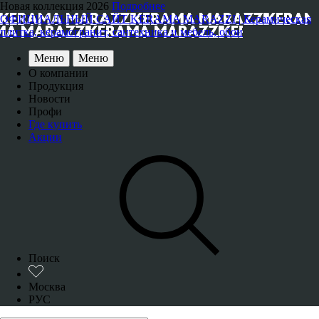
Новая коллекция 2026
Подробнее
ОФИЦИАЛЬНЫЙ САЙТ KERAMA MARAZZI | Керамическая
плитка, керамогранит, сантехника и мебель, обои
Меню
Меню
О компании
Продукция
Новости
Профи
Где купить
Акции
Поиск
Москва
РУС