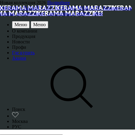
Новая коллекция 2026
Подробнее
ОФИЦИАЛЬНЫЙ САЙТ KERAMA MARAZZI | Керамическая
плитка, керамогранит, сантехника и мебель, обои
Меню
Меню
О компании
Продукция
Новости
Профи
Где купить
Акции
Поиск
Москва
РУС