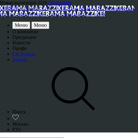
Новая коллекция 2026
Подробнее
ОФИЦИАЛЬНЫЙ САЙТ KERAMA MARAZZI | Керамическая
плитка, керамогранит, сантехника и мебель, обои
Меню
Меню
О компании
Продукция
Новости
Профи
Где купить
Акции
Поиск
Москва
РУС