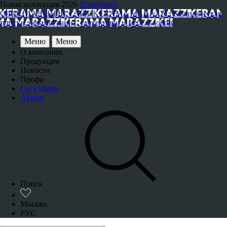
Новая коллекция 2026
Подробнее
ОФИЦИАЛЬНЫЙ САЙТ KERAMA MARAZZI | Керамическая
плитка, керамогранит, сантехника и мебель, обои
Меню
Меню
О компании
Продукция
Новости
Профи
Где купить
Акции
Поиск
Москва
РУС