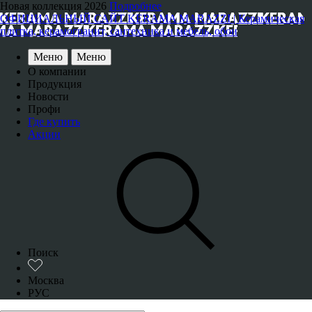
Новая коллекция 2026
Подробнее
ОФИЦИАЛЬНЫЙ САЙТ KERAMA MARAZZI | Керамическая
плитка, керамогранит, сантехника и мебель, обои
Меню
Меню
О компании
Продукция
Новости
Профи
Где купить
Акции
Поиск
Москва
РУС