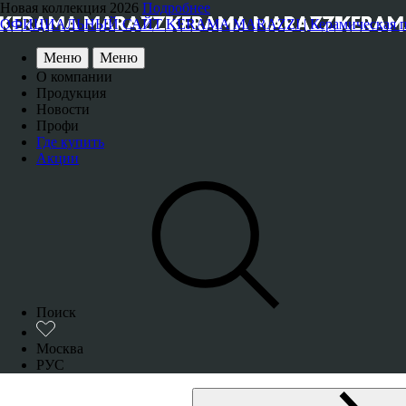
Новая коллекция 2026
Подробнее
ОФИЦИАЛЬНЫЙ САЙТ KERAMA MARAZZI | Керамическая плитка
Меню
Меню
О компании
Продукция
Новости
Профи
Где купить
Акции
Поиск
Москва
РУС