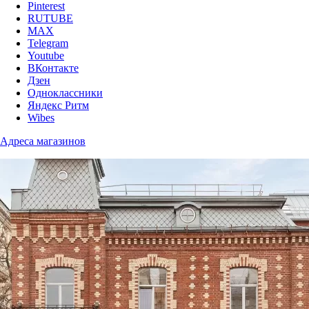
Pinterest
RUTUBE
MAX
Telegram
Youtube
ВКонтакте
Дзен
Одноклассники
Яндекс Ритм
Wibes
Адреса магазинов