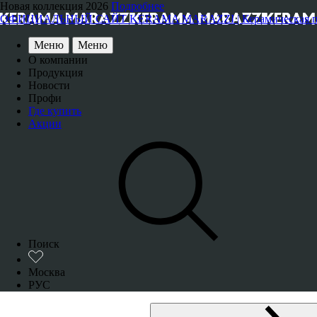
Новая коллекция 2026
Подробнее
ОФИЦИАЛЬНЫЙ САЙТ KERAMA MARAZZI | Керамическая плитка
Меню
Меню
О компании
Продукция
Новости
Профи
Где купить
Акции
Поиск
Москва
РУС