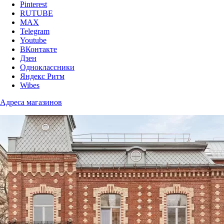
Pinterest
RUTUBE
MAX
Telegram
Youtube
ВКонтакте
Дзен
Одноклассники
Яндекс Ритм
Wibes
Адреса магазинов