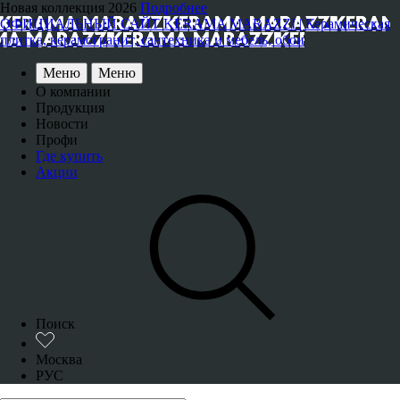
Новая коллекция 2026
Подробнее
ОФИЦИАЛЬНЫЙ САЙТ KERAMA MARAZZI | Керамическая
плитка, керамогранит, сантехника и мебель, обои
Меню
Меню
О компании
Продукция
Новости
Профи
Где купить
Акции
Поиск
Москва
РУС