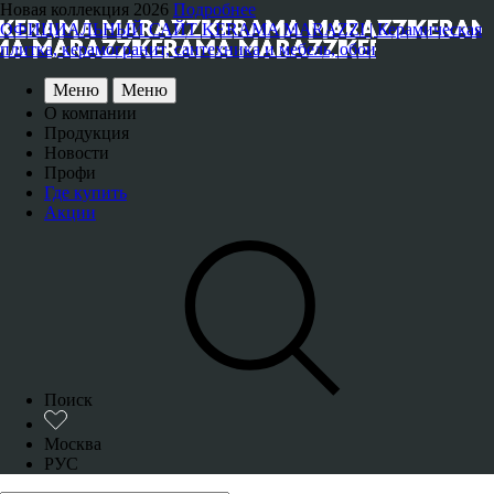
Новая коллекция 2026
Подробнее
ОФИЦИАЛЬНЫЙ САЙТ KERAMA MARAZZI | Керамическая
плитка, керамогранит, сантехника и мебель, обои
Меню
Меню
О компании
Продукция
Новости
Профи
Где купить
Акции
Поиск
Москва
РУС