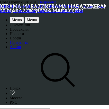
Новая коллекция 2026
Подробнее
ОФИЦИАЛЬНЫЙ САЙТ KERAMA MARAZZI | Керамическая
плитка, керамогранит, сантехника и мебель, обои
Меню
Меню
О компании
Продукция
Новости
Профи
Где купить
Акции
Поиск
Москва
РУС