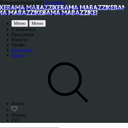
Новая коллекция 2026
Подробнее
ОФИЦИАЛЬНЫЙ САЙТ KERAMA MARAZZI | Керамическая
плитка, керамогранит, сантехника и мебель, обои
Меню
Меню
О компании
Продукция
Новости
Профи
Где купить
Акции
Поиск
Москва
РУС