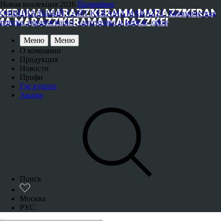
Новая коллекция 2026
Подробнее
ОФИЦИАЛЬНЫЙ САЙТ KERAMA MARAZZI | Керамическая
плитка, керамогранит, сантехника и мебель, обои
Меню
Меню
О компании
Продукция
Новости
Профи
Где купить
Акции
Поиск
Москва
РУС