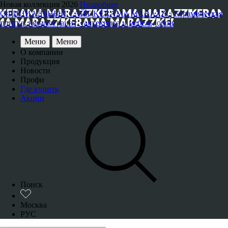
Новая коллекция 2026
Подробнее
ОФИЦИАЛЬНЫЙ САЙТ KERAMA MARAZZI | Керамическая
плитка, керамогранит, сантехника и мебель, обои
Меню
Меню
О компании
Продукция
Новости
Профи
Где купить
Акции
Поиск
Москва
РУС