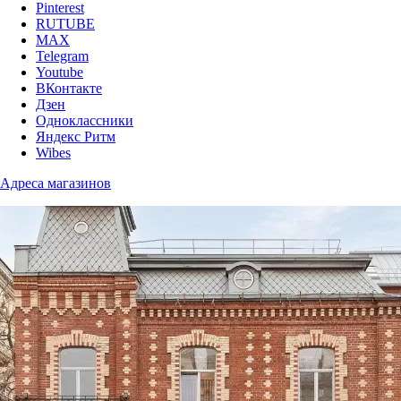
Pinterest
RUTUBE
MAX
Telegram
Youtube
ВКонтакте
Дзен
Одноклассники
Яндекс Ритм
Wibes
Адреса магазинов