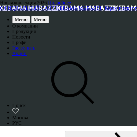
Новая коллекция 2026
Подробнее
ОФИЦИАЛЬНЫЙ САЙТ KERAMA MARAZZI | Керамическая плитка
Меню
Меню
О компании
Продукция
Новости
Профи
Где купить
Акции
Поиск
Москва
РУС