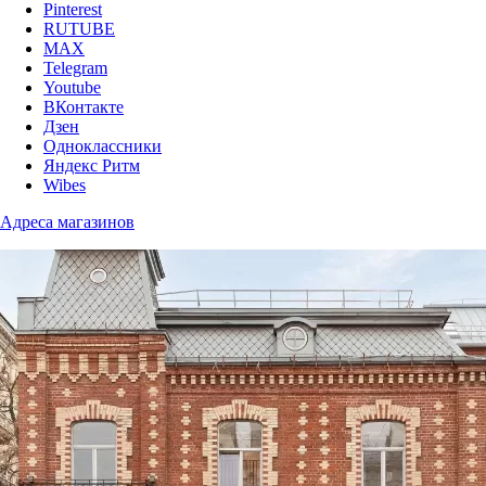
Pinterest
RUTUBE
MAX
Telegram
Youtube
ВКонтакте
Дзен
Одноклассники
Яндекс Ритм
Wibes
Адреса магазинов