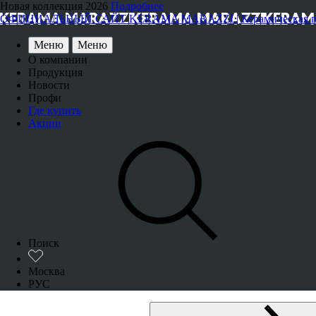
Новая коллекция 2026
Подробнее
ОФИЦИАЛЬНЫЙ САЙТ KERAMA MARAZZI | Керамическая плитка
Меню
Меню
О компании
Продукция
Новости
Профи
Где купить
Акции
Поиск
Москва
РУС