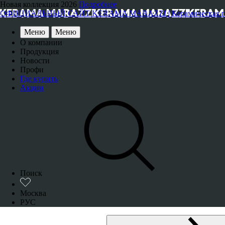
Новая коллекция 2026
Подробнее
ОФИЦИАЛЬНЫЙ САЙТ KERAMA MARAZZI | Керамическая плитка
Меню
Меню
О компании
Продукция
Новости
Профи
Где купить
Акции
Поиск
Москва
РУС