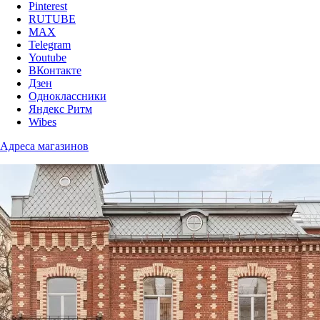
Pinterest
RUTUBE
MAX
Telegram
Youtube
ВКонтакте
Дзен
Одноклассники
Яндекс Ритм
Wibes
Адреса магазинов