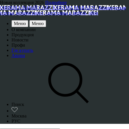
Новая коллекция 2026
Подробнее
ОФИЦИАЛЬНЫЙ САЙТ KERAMA MARAZZI | Керамическая
плитка, керамогранит, сантехника и мебель, обои
Меню
Меню
О компании
Продукция
Новости
Профи
Где купить
Акции
Поиск
Москва
РУС