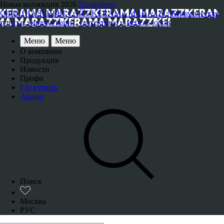
Новая коллекция 2026
Подробнее
ОФИЦИАЛЬНЫЙ САЙТ KERAMA MARAZZI | Керамическая
плитка, керамогранит, сантехника и мебель, обои
Меню
Меню
О компании
Продукция
Новости
Профи
Где купить
Акции
Поиск
Москва
РУС