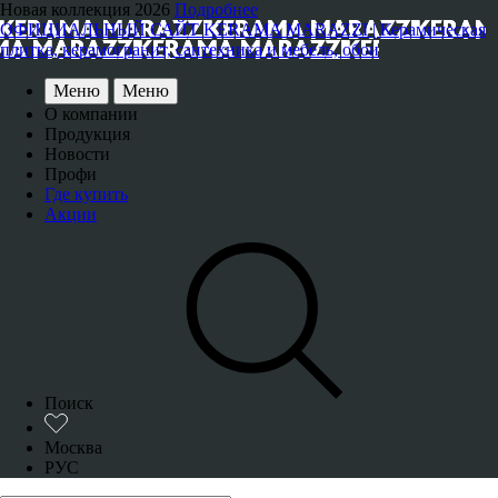
Новая коллекция 2026
Подробнее
ОФИЦИАЛЬНЫЙ САЙТ KERAMA MARAZZI | Керамическая
плитка, керамогранит, сантехника и мебель, обои
Меню
Меню
О компании
Продукция
Новости
Профи
Где купить
Акции
Поиск
Москва
РУС