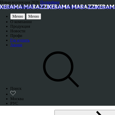
Новая коллекция 2026
Подробнее
ОФИЦИАЛЬНЫЙ САЙТ KERAMA MARAZZI | Керамическая плитка
Меню
Меню
О компании
Продукция
Новости
Профи
Где купить
Акции
Поиск
Москва
РУС