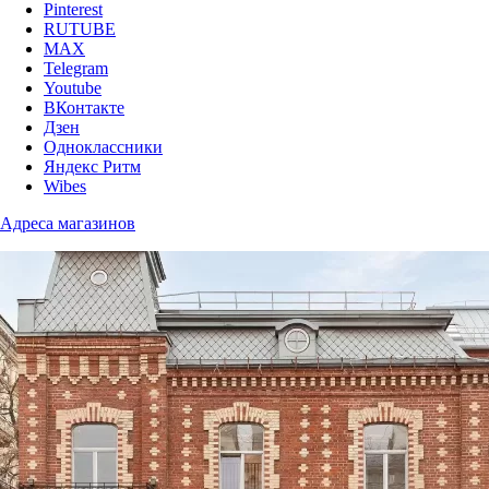
Pinterest
RUTUBE
MAX
Telegram
Youtube
ВКонтакте
Дзен
Одноклассники
Яндекс Ритм
Wibes
Адреса магазинов