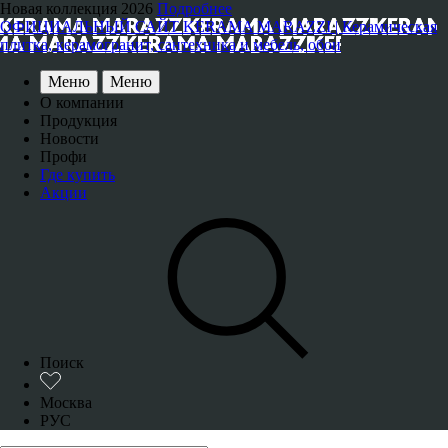
Новая коллекция 2026
Подробнее
ОФИЦИАЛЬНЫЙ САЙТ KERAMA MARAZZI | Керамическая
плитка, керамогранит, сантехника и мебель, обои
Меню
Меню
О компании
Продукция
Новости
Профи
Где купить
Акции
Поиск
Москва
РУС