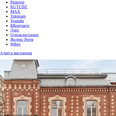
Pinterest
RUTUBE
MAX
Telegram
Youtube
ВКонтакте
Дзен
Одноклассники
Яндекс Ритм
Wibes
Адреса магазинов