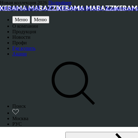
Новая коллекция 2026
Подробнее
ОФИЦИАЛЬНЫЙ САЙТ KERAMA MARAZZI | Керамическая плитка
Меню
Меню
О компании
Продукция
Новости
Профи
Где купить
Акции
Поиск
Москва
РУС