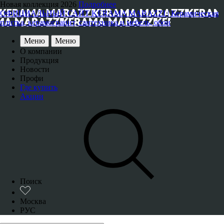
Новая коллекция 2026
Подробнее
ОФИЦИАЛЬНЫЙ САЙТ KERAMA MARAZZI | Керамическая
плитка, керамогранит, сантехника и мебель, обои
Меню
Меню
О компании
Продукция
Новости
Профи
Где купить
Акции
Поиск
Москва
РУС