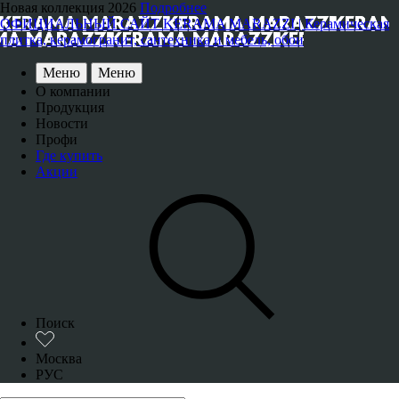
Новая коллекция 2026
Подробнее
ОФИЦИАЛЬНЫЙ САЙТ KERAMA MARAZZI | Керамическая
плитка, керамогранит, сантехника и мебель, обои
Меню
Меню
О компании
Продукция
Новости
Профи
Где купить
Акции
Поиск
Москва
РУС