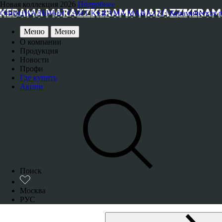
Новая коллекция 2026
Подробнее
ОФИЦИАЛЬНЫЙ САЙТ KERAMA MARAZZI | Керамическая плитка
Меню
Меню
О компании
Продукция
Новости
Профи
Где купить
Акции
Поиск
Москва
РУС