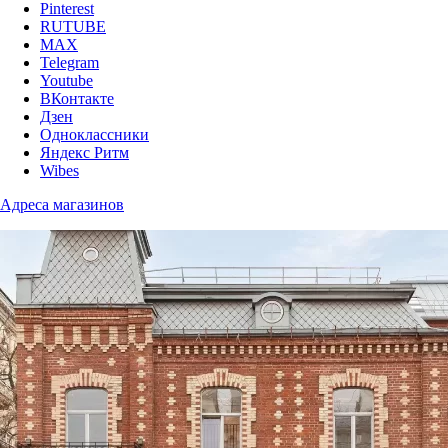
Pinterest
RUTUBE
MAX
Telegram
Youtube
ВКонтакте
Дзен
Одноклассники
Яндекс Ритм
Wibes
Адреса магазинов