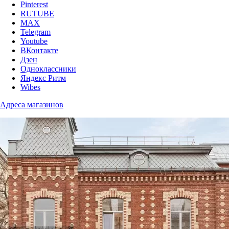
Pinterest
RUTUBE
MAX
Telegram
Youtube
ВКонтакте
Дзен
Одноклассники
Яндекс Ритм
Wibes
Адреса магазинов