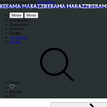
Новая коллекция 2026
Подробнее
ОФИЦИАЛЬНЫЙ САЙТ KERAMA MARAZZI | Керамическая плитка
Меню
Меню
О компании
Продукция
Новости
Профи
Где купить
Акции
Поиск
Москва
РУС