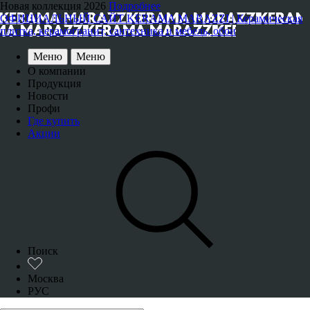
Новая коллекция 2026
Подробнее
ОФИЦИАЛЬНЫЙ САЙТ KERAMA MARAZZI | Керамическая
плитка, керамогранит, сантехника и мебель, обои
Меню
Меню
О компании
Продукция
Новости
Профи
Где купить
Акции
Поиск
Москва
РУС