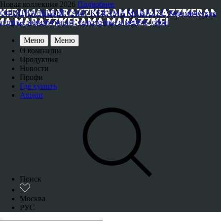
Новая коллекция 2026
Подробнее
ОФИЦИАЛЬНЫЙ САЙТ KERAMA MARAZZI | Керамическая
плитка, керамогранит, сантехника и мебель, обои
Меню
Меню
О компании
Продукция
Новости
Профи
Где купить
Акции
Поиск
Москва
РУС