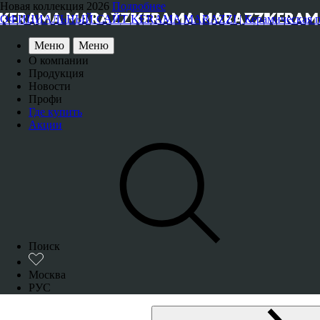
Новая коллекция 2026
Подробнее
ОФИЦИАЛЬНЫЙ САЙТ KERAMA MARAZZI | Керамическая плитка
Меню
Меню
О компании
Продукция
Новости
Профи
Где купить
Акции
Поиск
Москва
РУС