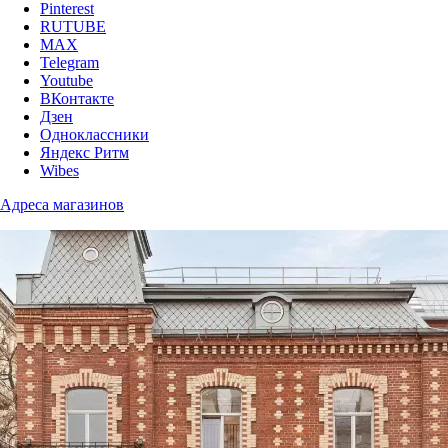
Pinterest
RUTUBE
MAX
Telegram
Youtube
ВКонтакте
Дзен
Одноклассники
Яндекс Ритм
Wibes
Адреса магазинов