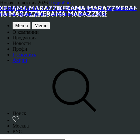
Новая коллекция 2026
Подробнее
ОФИЦИАЛЬНЫЙ САЙТ KERAMA MARAZZI | Керамическая
плитка, керамогранит, сантехника и мебель, обои
Меню
Меню
О компании
Продукция
Новости
Профи
Где купить
Акции
Поиск
Москва
РУС