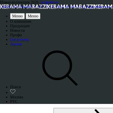
Новая коллекция 2026
Подробнее
ОФИЦИАЛЬНЫЙ САЙТ KERAMA MARAZZI | Керамическая плитка
Меню
Меню
О компании
Продукция
Новости
Профи
Где купить
Акции
Поиск
Москва
РУС