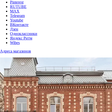
Pinterest
RUTUBE
MAX
Telegram
Youtube
ВКонтакте
Дзен
Одноклассники
Яндекс Ритм
Wibes
Адреса магазинов