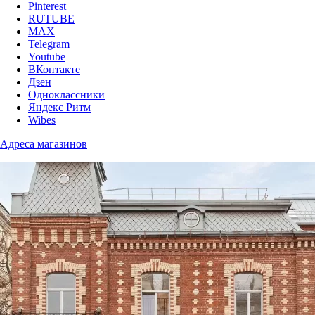
Pinterest
RUTUBE
MAX
Telegram
Youtube
ВКонтакте
Дзен
Одноклассники
Яндекс Ритм
Wibes
Адреса магазинов