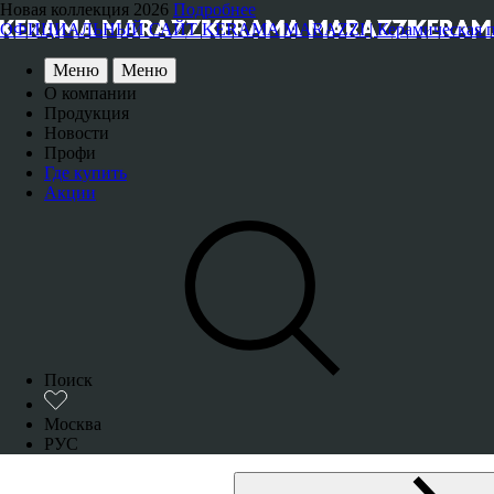
Новая коллекция 2026
Подробнее
ОФИЦИАЛЬНЫЙ САЙТ KERAMA MARAZZI | Керамическая плитка
Меню
Меню
О компании
Продукция
Новости
Профи
Где купить
Акции
Поиск
Москва
РУС