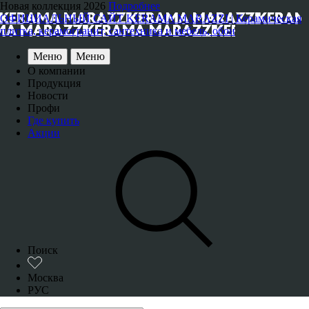
Новая коллекция 2026
Подробнее
ОФИЦИАЛЬНЫЙ САЙТ KERAMA MARAZZI | Керамическая
плитка, керамогранит, сантехника и мебель, обои
Меню
Меню
О компании
Продукция
Новости
Профи
Где купить
Акции
Поиск
Москва
РУС