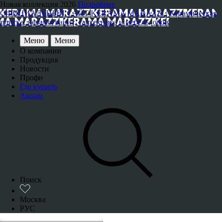
Новая коллекция 2026
Подробнее
ОФИЦИАЛЬНЫЙ САЙТ KERAMA MARAZZI | Керамическая
плитка, керамогранит, сантехника и мебель, обои
Меню
Меню
О компании
Продукция
Новости
Профи
Где купить
Акции
Поиск
Москва
РУС