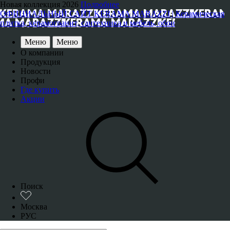
Новая коллекция 2026
Подробнее
ОФИЦИАЛЬНЫЙ САЙТ KERAMA MARAZZI | Керамическая
плитка, керамогранит, сантехника и мебель, обои
Меню
Меню
О компании
Продукция
Новости
Профи
Где купить
Акции
Поиск
Москва
РУС