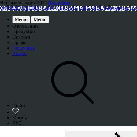
Новая коллекция 2026
Подробнее
ОФИЦИАЛЬНЫЙ САЙТ KERAMA MARAZZI | Керамическая плитка
Меню
Меню
О компании
Продукция
Новости
Профи
Где купить
Акции
Поиск
Москва
РУС