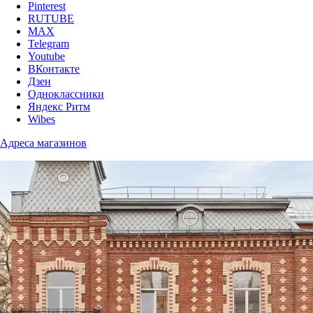
Pinterest
RUTUBE
MAX
Telegram
Youtube
ВКонтакте
Дзен
Одноклассники
Яндекс Ритм
Wibes
Адреса магазинов