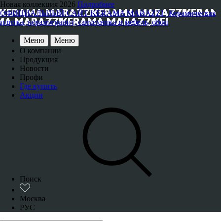
Новая коллекция 2026
Подробнее
ОФИЦИАЛЬНЫЙ САЙТ KERAMA MARAZZI | Керамическая
плитка, керамогранит, сантехника и мебель, обои
Меню
Меню
О компании
Продукция
Новости
Профи
Где купить
Акции
Поиск
Москва
РУС