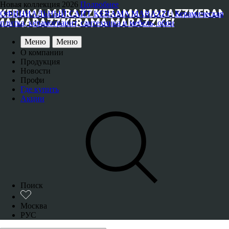
Новая коллекция 2026
Подробнее
ОФИЦИАЛЬНЫЙ САЙТ KERAMA MARAZZI | Керамическая
плитка, керамогранит, сантехника и мебель, обои
Меню
Меню
О компании
Продукция
Новости
Профи
Где купить
Акции
Поиск
Москва
РУС