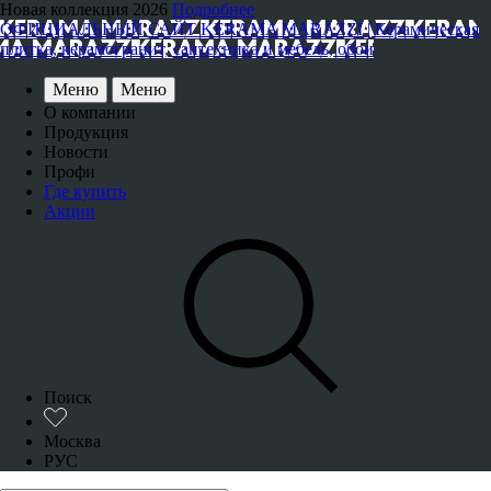
Новая коллекция 2026
Подробнее
ОФИЦИАЛЬНЫЙ САЙТ KERAMA MARAZZI | Керамическая
плитка, керамогранит, сантехника и мебель, обои
Меню
Меню
О компании
Продукция
Новости
Профи
Где купить
Акции
Поиск
Москва
РУС