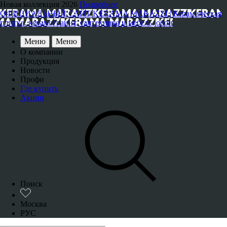
Новая коллекция 2026
Подробнее
ОФИЦИАЛЬНЫЙ САЙТ KERAMA MARAZZI | Керамическая
плитка, керамогранит, сантехника и мебель, обои
Меню
Меню
О компании
Продукция
Новости
Профи
Где купить
Акции
Поиск
Москва
РУС