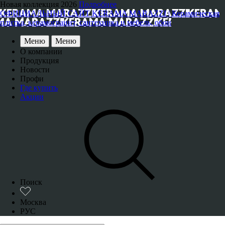
Новая коллекция 2026
Подробнее
ОФИЦИАЛЬНЫЙ САЙТ KERAMA MARAZZI | Керамическая
плитка, керамогранит, сантехника и мебель, обои
Меню
Меню
О компании
Продукция
Новости
Профи
Где купить
Акции
Поиск
Москва
РУС