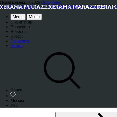
Новая коллекция 2026
Подробнее
ОФИЦИАЛЬНЫЙ САЙТ KERAMA MARAZZI | Керамическая плитка
Меню
Меню
О компании
Продукция
Новости
Профи
Где купить
Акции
Поиск
Москва
РУС