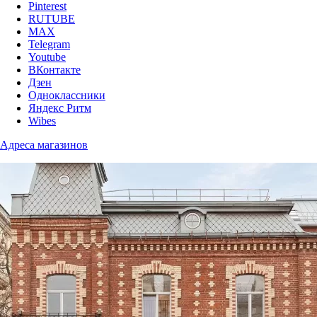
Pinterest
RUTUBE
MAX
Telegram
Youtube
ВКонтакте
Дзен
Одноклассники
Яндекс Ритм
Wibes
Адреса магазинов