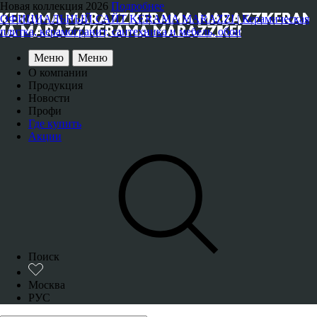
Новая коллекция 2026
Подробнее
ОФИЦИАЛЬНЫЙ САЙТ KERAMA MARAZZI | Керамическая
плитка, керамогранит, сантехника и мебель, обои
Меню
Меню
О компании
Продукция
Новости
Профи
Где купить
Акции
Поиск
Москва
РУС