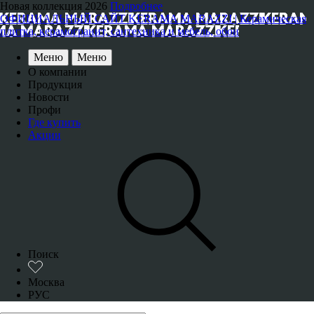
Новая коллекция 2026
Подробнее
ОФИЦИАЛЬНЫЙ САЙТ KERAMA MARAZZI | Керамическая
плитка, керамогранит, сантехника и мебель, обои
Меню
Меню
О компании
Продукция
Новости
Профи
Где купить
Акции
Поиск
Москва
РУС