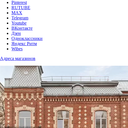
Pinterest
RUTUBE
MAX
Telegram
Youtube
ВКонтакте
Дзен
Одноклассники
Яндекс Ритм
Wibes
Адреса магазинов