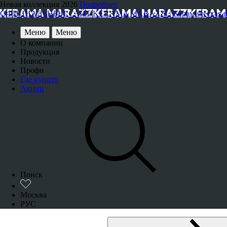
Новая коллекция 2026
Подробнее
ОФИЦИАЛЬНЫЙ САЙТ KERAMA MARAZZI | Керамическая плитка
Меню
Меню
О компании
Продукция
Новости
Профи
Где купить
Акции
Поиск
Москва
РУС