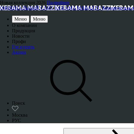
Новая коллекция 2026
Подробнее
ОФИЦИАЛЬНЫЙ САЙТ KERAMA MARAZZI | Керамическая плитка
Меню
Меню
О компании
Продукция
Новости
Профи
Где купить
Акции
Поиск
Москва
РУС