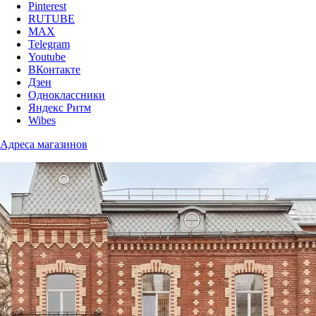
Pinterest
RUTUBE
MAX
Telegram
Youtube
ВКонтакте
Дзен
Одноклассники
Яндекс Ритм
Wibes
Адреса магазинов