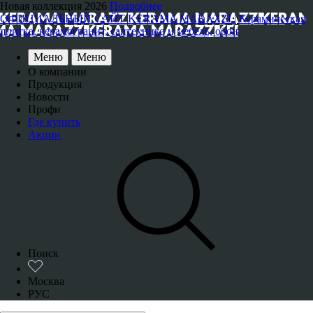
Новая коллекция 2026
Подробнее
ОФИЦИАЛЬНЫЙ САЙТ KERAMA MARAZZI | Керамическая
плитка, керамогранит, сантехника и мебель, обои
Меню
Меню
О компании
Продукция
Новости
Профи
Где купить
Акции
Поиск
Москва
РУС