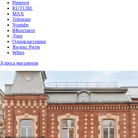
Pinterest
RUTUBE
MAX
Telegram
Youtube
ВКонтакте
Дзен
Одноклассники
Яндекс Ритм
Wibes
Адреса магазинов