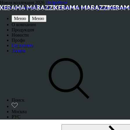
Новая коллекция 2026
Подробнее
ОФИЦИАЛЬНЫЙ САЙТ KERAMA MARAZZI | Керамическая плитка
Меню
Меню
О компании
Продукция
Новости
Профи
Где купить
Акции
Поиск
Москва
РУС