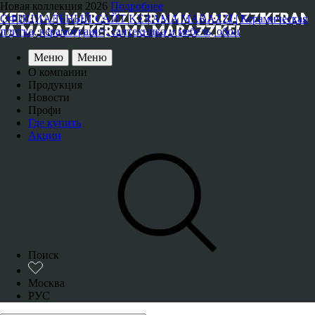
Новая коллекция 2026
Подробнее
ОФИЦИАЛЬНЫЙ САЙТ KERAMA MARAZZI | Керамическая
плитка, керамогранит, сантехника и мебель, обои
Меню
Меню
О компании
Продукция
Новости
Профи
Где купить
Акции
Поиск
Москва
РУС